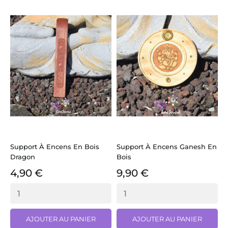
Support À Encens En Bois
Support À Encens Ganesh En
S
Dragon
Bois
V
4,90 €
9,90 €
AJOUTER AU PANIER
AJOUTER AU PANIER